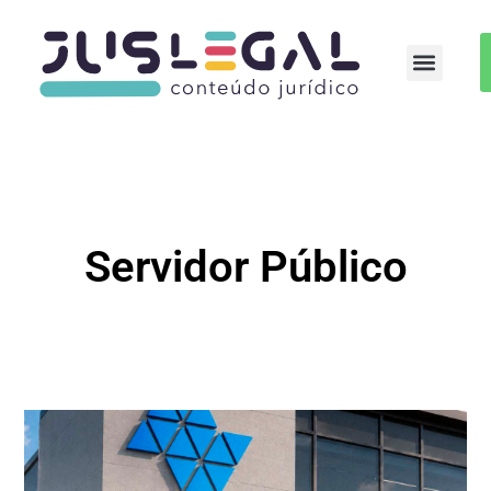
Auxílio-moradia Médicos Residentes
Servidor Público