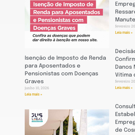
Empreg
Ressar
Manute
fevereiro 2
Leia mais »
Decisão
Isenção de Imposto de Renda
Confir
para Aposentados e
Danos 
Pensionistas com Doenças
Vítima 
fevereiro 2
Graves
junho 10, 2026
Leia mais »
Leia mais »
Consul
Estabe
Empreg
de Cos