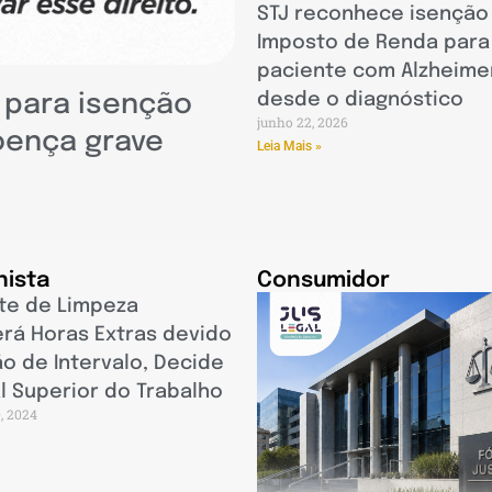
STJ reconhece isenção
Imposto de Renda para
paciente com Alzheime
desde o diagnóstico
l para isenção
junho 22, 2026
oença grave
Leia Mais »
hista
Consumidor
te de Limpeza
rá Horas Extras devido
ão de Intervalo, Decide
l Superior do Trabalho
0, 2024