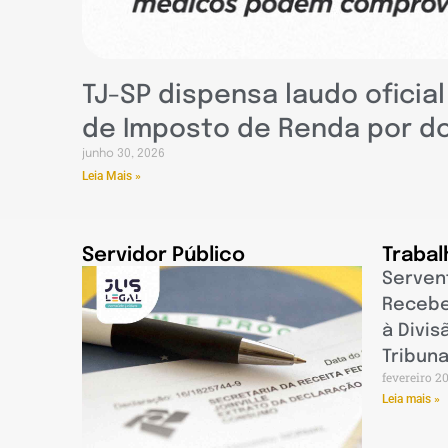
TJ-SP dispensa laudo oficia
de Imposto de Renda por d
junho 30, 2026
Leia Mais »
Servidor Público
Trabal
Serven
Recebe
à Divis
Tribuna
fevereiro 2
Leia mais »