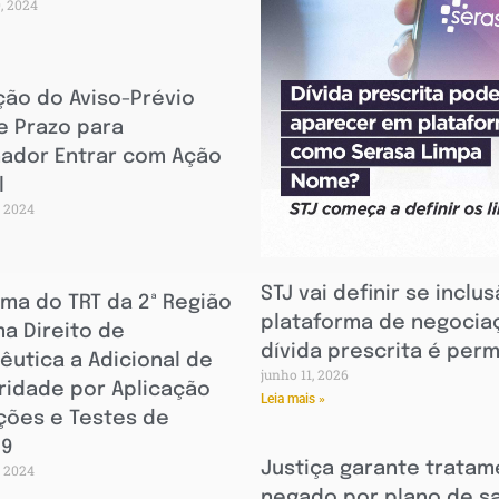
0, 2024
ção do Aviso-Prévio
e Prazo para
hador Entrar com Ação
l
, 2024
STJ vai definir se inclu
rma do TRT da 2ª Região
plataforma de negocia
a Direito de
dívida prescrita é perm
êutica a Adicional de
junho 11, 2026
bridade por Aplicação
Leia mais »
eções e Testes de
19
Justiça garante trata
, 2024
negado por plano de s