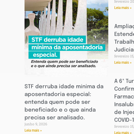
fevereiro 2
Leia mais »
Amplia
Estend
Trabal
Judicia
fevereiro 15
Leia mais »
A 6ª Tu
STF derruba idade mínima da
Confirm
aposentadoria especial:
Farmac
entenda quem pode ser
Insalu
beneficiado e o que ainda
de Inj
precisa ser analisado.
COVID-
junho 9, 2026
fevereiro 15
Leia mais »
Leia mais »