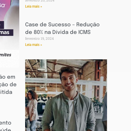
Leia mais »
Case de Sucesso – Redução
de 80% na Dívida de ICMS
fevereiro 19, 2024
Leia mais »
são em
ção de
itida
mento
aúde