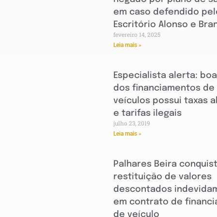
em caso defendido pel
Escritório Alonso e Br
fevereiro 14, 2025
Leia mais »
Especialista alerta: bo
dos financiamentos de
veículos possui taxas 
e tarifas ilegais
julho 23, 2019
Leia mais »
Palhares Beira conquis
restituição de valores
descontados indevida
em contrato de financ
de veículo