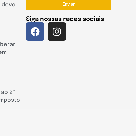
Enviar
r deve
Siga nossas redes sociais
iberar
 em
 ao 2º
 Imposto