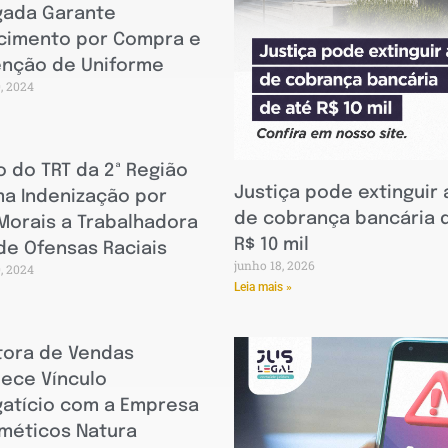
ada Garante
cimento por Compra e
nção de Uniforme
0, 2024
 do TRT da 2ª Região
Justiça pode extinguir
ma Indenização por
de cobrança bancária 
Morais a Trabalhadora
R$ 10 mil
de Ofensas Raciais
junho 18, 2026
0, 2024
Leia mais »
tora de Vendas
lece Vínculo
atício com a Empresa
méticos Natura