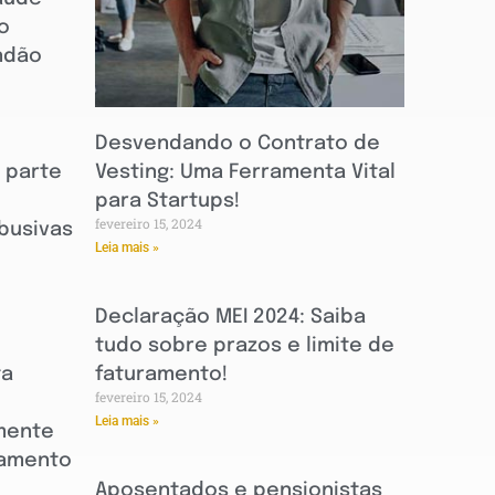
o
andão
Desvendando o Contrato de
a parte
Vesting: Uma Ferramenta Vital
para Startups!
fevereiro 15, 2024
abusivas
Leia mais »
Declaração MEI 2024: Saiba
tudo sobre prazos e limite de
ta
faturamento!
fevereiro 15, 2024
Leia mais »
mente
iamento
Aposentados e pensionistas